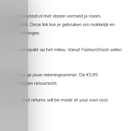
r
info@fashionstash.nl
met daarin vermeld je naam,
een retourlink. Deze link kun je gebruiken om makkelijk en
 winkel te Panningen.
een grote inpakt op het milieu. Vanuit FashionStash willen
estort worden op jouw rekeningnummer. De €5,95
 je 14 werkdagen retourrecht.
lease note that returns will be made at your own cost.