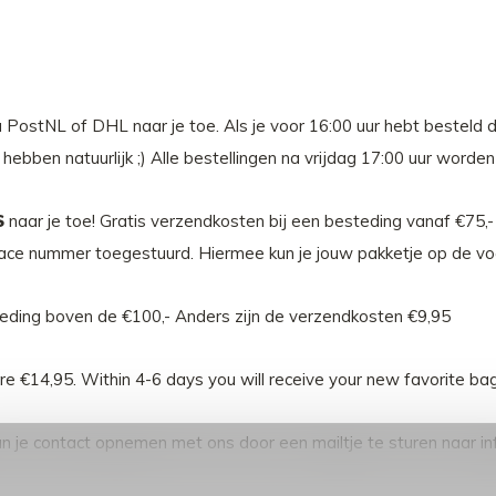
via PostNL of DHL naar je toe. Als je voor 16:00 uur hebt besteld
ebben natuurlijk ;) Alle bestellingen na vrijdag 17:00 uur worde
S
naar je toe! Gratis verzendkosten bij een besteding vanaf €75,
trace nummer toegestuurd. Hiermee kun je jouw pakketje op de vo
teding boven de €100,- Anders zijn de verzendkosten €9,95
are €14,95. Within 4-6 days you will receive your new favorite bag
n je contact opnemen met ons door een mailtje te sturen naar
i