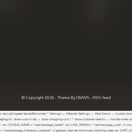
k producten
Blazers
Koffers
Sale
© Copyright
2026
- Theme By
DMWS
-
RSS-feed
t in de Lightspeed-backoffice onder * Settings → Website Settings → Web Extras → Custom Jav
ugin): store-uuid-in-db → store-shopping-cart / * store-customer-details → handle-order-proc
"; var COOKIE_NAME = "nextmessage_cookie"; var LINK_PARAM = "nextmessage_uuid"; // cr
"nextmessage_checkout_customer"; // gelezen door de thank-you-tracking-code var CART_CACH