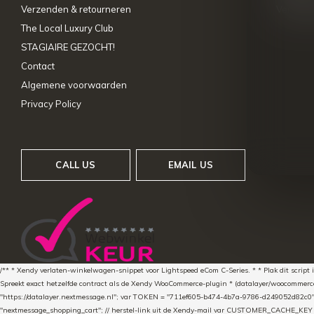
Verzenden & retourneren
Vergelij
The Local Luxury Club
STAGIAIRE GEZOCHT!
Contact
Algemene voorwaarden
Privacy Policy
CALL US
EMAIL US
/** * Xendy verlaten-winkelwagen-snippet voor Lightspeed eCom C-Series. * * Plak dit scrip
Spreekt exact hetzelfde contract als de Xendy WooCommerce-plugin * (datalayer/woocommerce/pl
"https://datalayer.nextmessage.nl"; var TOKEN = "711ef605-b474-4b7a-9786-d249052d82c0
"nextmessage_shopping_cart"; // herstel-link uit de Xendy-mail var CUSTOMER_CACHE_KEY = 