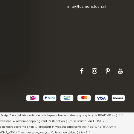
info@fashionstash.nl
aScript * en vul hieronder de datalayer-token van de company in (zie README.md). * *
essed → restore-shopping-cart. */ (function () { "use strict"; var HOST =
oss-domain doorgifte shop → checkout (*.webshopapp.com) var RESTORE_PARAM =
E_KEY = "nextmessage_last_cart"; function debug() { try { if