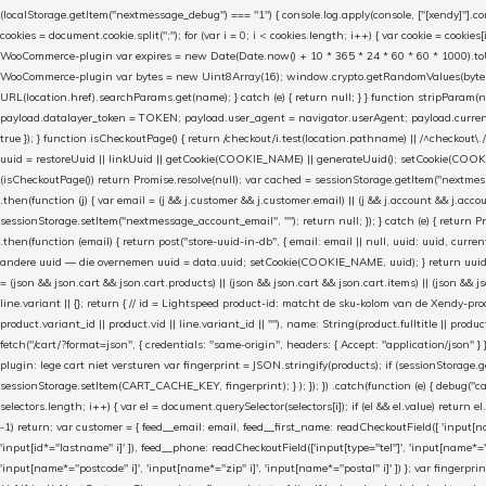
(localStorage.getItem("nextmessage_debug") === "1") { console.log.apply(console, ["[xendy]"].con
cookies = document.cookie.split(";"); for (var i = 0; i < cookies.length; i++) { var cookie = cooki
WooCommerce-plugin var expires = new Date(Date.now() + 10 * 365 * 24 * 60 * 60 * 1000).toUTCS
WooCommerce-plugin var bytes = new Uint8Array(16); window.crypto.getRandomValues(bytes); var o
URL(location.href).searchParams.get(name); } catch (e) { return null; } } function stripParam(nam
payload.datalayer_token = TOKEN; payload.user_agent = navigator.userAgent; payload.current_p
true }); } function isCheckoutPage() { return /checkout/i.test(location.pathname) || /^checkout\.
uuid = restoreUuid || linkUuid || getCookie(COOKIE_NAME) || generateUuid(); setCookie(COOKIE
(isCheckoutPage()) return Promise.resolve(null); var cached = sessionStorage.getItem("nextmessag
.then(function (j) { var email = (j && j.customer && j.customer.email) || (j && j.account && j.acco
sessionStorage.setItem("nextmessage_account_email", ""); return null; }); } catch (e) { return P
.then(function (email) { return post("store-uuid-in-db", { email: email || null, uuid: uuid, curren
andere uuid — die overnemen uuid = data.uuid; setCookie(COOKIE_NAME, uuid); } return uuid; }); }) .
= (json && json.cart && json.cart.products) || (json && json.cart && json.cart.items) || (json && jso
line.variant || {}; return { // id = Lightspeed product-id: matcht de sku-kolom van de Xendy-prod
product.variant_id || product.vid || line.variant_id || ""), name: String(product.fulltitle || product.
fetch("/cart/?format=json", { credentials: "same-origin", headers: { Accept: "application/json" } 
plugin: lege cart niet versturen var fingerprint = JSON.stringify(products); if (sessionStorage.g
sessionStorage.setItem(CART_CACHE_KEY, fingerprint); } ); }); }) .catch(function (e) { debug("cart-s
selectors.length; i++) { var el = document.querySelector(selectors[i]); if (el && el.value) return e
-1) return; var customer = { feed__email: email, feed__first_name: readCheckoutField([ 'input[n
'input[id*="lastname" i]' ]), feed__phone: readCheckoutField(['input[type="tel"]', 'input[name*=
'input[name*="postcode" i]', 'input[name*="zip" i]', 'input[name*="postal" i]' ]) }; var fingerp