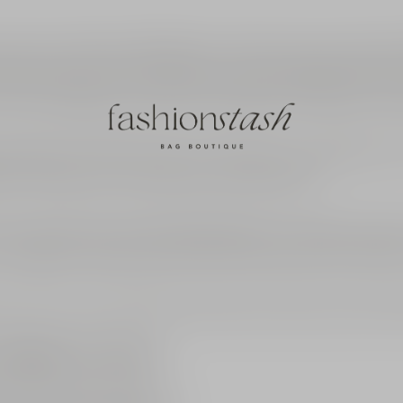
 kun je jouw aankoop makkelijk retour zenden. Stuur een mail naa
el terug sturen naar ons postadres. In de bevestigingsmail staat 
 het ook mogelijk om kosteloos je bestelling te retourneren in de
oplopen tot 50% of hoger. Het retourneren van pakketjes heeft 
eren. Vandaar dat wij retourkosten aan jullie vragen.
ug. Na ontvangst zal het aankoopbedrag binnen 14 dagen terug g
 België en Duitsland zijn dat €14,95 retourkosten. Bij ons heb
s within 14 days starting from the day you receive your order. P
elijkheid van de klant.