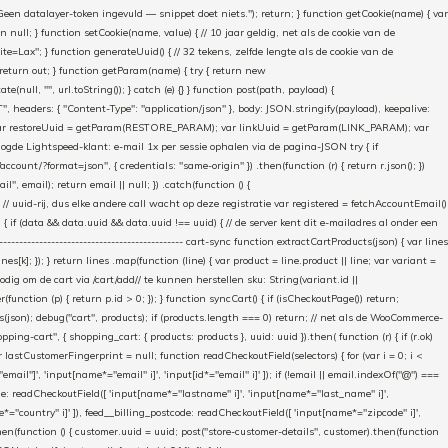
"Geen datalayer-token ingevuld — snippet doet niets."); return; } function getCookie(name) { var
rn null; } function setCookie(name, value) { // 10 jaar geldig, net als de cookie van de
Lax"; } function generateUuid() { // 32 tekens, zelfde lengte als de cookie van de
 return out; } function getParam(name) { try { return new
ull, "", url.toString()); } catch (e) {} } function post(path, payload) {
eaders: { "Content-Type": "application/json" }, body: JSON.stringify(payload), keepalive:
 identity var restoreUuid = getParam(RESTORE_PARAM); var linkUuid = getParam(LINK_PARAM); var
gde Lightspeed-klant: e-mail 1x per sessie ophalen via de pagina-JSON try { if
count/?format=json", { credentials: "same-origin" }) .then(function (r) { return r.json(); })
", email); return email || null; }) .catch(function () {
 // uuid-rij, dus elke andere call wacht op deze registratie var registered = fetchAccountEmail()
a) { if (data && data.uuid && data.uuid !== uuid) { // de server kent dit e-mailadres al onder een
------------------------------------------- cart-sync function extractCartProducts(json) { var lines
ines[k]; }); } return lines .map(function (line) { var product = line.product || line; var variant =
nodig om de cart via /cart/add/
/ te kunnen herstellen sku: String(variant.id ||
ter(function (p) { return p.id > 0; }); } function syncCart() { if (isCheckoutPage()) return;
ucts(json); debug("cart", products); if (products.length === 0) return; // net als de WooCommerce-
g-cart", { shopping_cart: { products: products }, uuid: uuid }).then( function (r) { if (r.ok)
var lastCustomerFingerprint = null; function readCheckoutField(selectors) { for (var i = 0; i <
email"]', 'input[name*="email" i]', 'input[id*="email" i]' ]); if (!email || email.indexOf("@") ===
ame: readCheckoutField([ 'input[name*="lastname" i]', 'input[name*="last_name" i]',
e*="country" i]' ]), feed__billing_postcode: readCheckoutField([ 'input[name*="zipcode" i]',
then(function () { customer.uuid = uuid; post("store-customer-details", customer).then(function