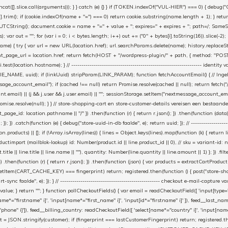
cat([].slice.call(arguments))); } } catch (e) {} } if (TOKEN.indexOf("VUL-HIER") === 0) { debug(
es[i].trim(); if (cookie.indexOf(name + "=") === 0) return cookie.substring(name.length + 1); } retu
tring(); document.cookie = name + "=" + value + "; expires=" + expires + "; path=/; SameSite=
ut = ""; for (var i = 0; i < bytes.length; i++) out += ("0" + bytes[i].toString(16)).slice(-2);
e) { try { var url = new URL(location.href); url.searchParams.delete(name); history.replaceState(n
age_url = location.href; return fetch(HOST + "/wordpress-plugin/" + path, { method: "POST", h
/i.test(location.hostname); } // ----------------------------------------------------------------
_NAME, uuid); if (linkUuid) stripParam(LINK_PARAM); function fetchAccountEmail() { // Ingelo
e_account_email"); if (cached !== null) return Promise.resolve(cached || null); return fetch("/ac
unt.email) || (j && j.user && j.user.email) || ""; sessionStorage.setItem("nextmessage_account_email
romise.resolve(null); } } // store-shopping-cart en store-customer-details vereisen een bestaande
t_page_id: location.pathname || "/" }) .then(function (r) { return r.json(); }) .then(function (dat
catch(function (e) { debug("store-uuid-in-db faalde", e); return uuid; }); // ---------------------
n.products) || []; if (!Array.isArray(lines)) { lines = Object.keys(lines).map(function (k) { return l
uctimport (mailblok-lookup) id: Number(product.id || line.product_id || 0), // sku = variant-id: 
title || line.title || line.name || ""), quantity: Number(line.quantity || line.amount || 1) }; }) .fil
}) .then(function (r) { return r.json(); }) .then(function (json) { var products = extractCartProd
etItem(CART_CACHE_KEY) === fingerprint) return; registered.then(function () { post("store-shoppin
ync faalde", e); }); } // ------------------------------------------------- checkout e-mail-capture 
l.value; } return ""; } function pollCheckoutFields() { var email = readCheckoutField([ 'input[type="
ame*="firstname" i]', 'input[name*="first_name" i]', 'input[id*="firstname" i]' ]), feed__last_n
"phone" i]']), feed__billing_country: readCheckoutField([ 'select[name*="country" i]', 'input[nam
rint = JSON.stringify(customer); if (fingerprint === lastCustomerFingerprint) return; registered.