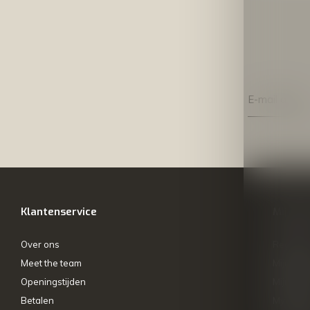
Klantenservice
Mijn ac
Over ons
Registre
Meet the team
Mijn bes
Openingstijden
Mijn tick
Betalen
My wishl