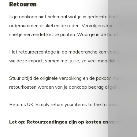
Retouren
Is je aankoop niet helemaal wat je in gedachte had? Bij ons
ordernummer, artikel en de reden. Vervolgens kun je het artik
snel je verzendetiket te printen. Woon je in de buurt? Dan is
Het retourpercentage in de modebranche kan vandaag de dag 
wij deze impact, samen met jullie, zo veel mogelijk minimalis
Stuur altijd de originele verpakking en de pakbon mee ter
retourkosten worden van je aankoop bedrag afgehouden. Voor
Returns UK: Simply return your items to the following addres
Let op: Retourzendingen zijn op kosten en verantwoord