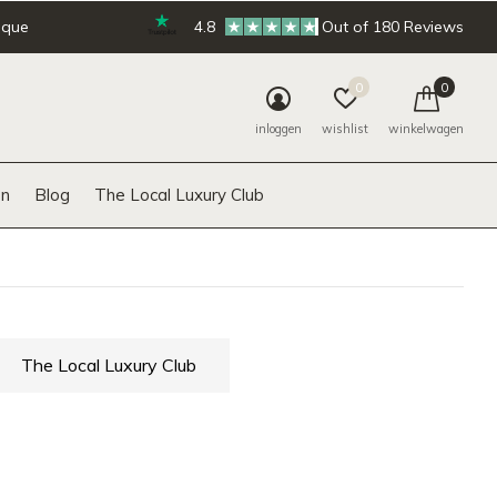
ique
4.8
Out of 180 Reviews
0
0
inloggen
wishlist
winkelwagen
n
Blog
The Local Luxury Club
The Local Luxury Club