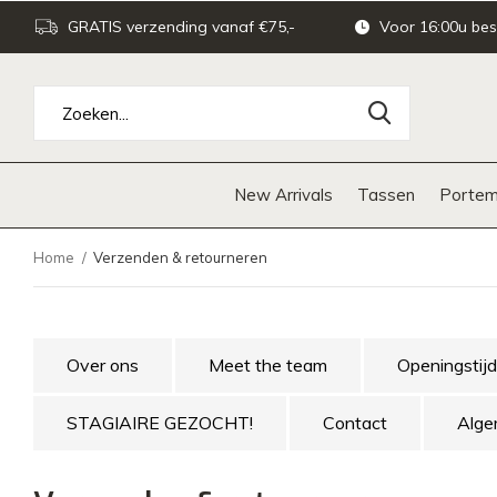
GRATIS verzending vanaf €75,-
Voor 16:00u bes
New Arrivals
Tassen
Portem
Home
Verzenden & retourneren
Over ons
Meet the team
Openingstij
STAGIAIRE GEZOCHT!
Contact
Alge