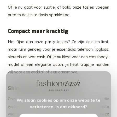
Of je nu gaat voor subtiel of bold, onze tasjes voegen
precies de juiste dosis sparkle toe.
Compact maar krachtig
Het fijne aan onze party tasjes? Ze zijn klein en licht,
maar ruim genoeg voor je essentials: telefoon, lipgloss,
sleutels en wat cash. Of je nu kiest voor een crossbody-
model of een elegante clutch, je hebt altijd je handen
vrij voor een cocktail of een dansmove.
Shine bright, altijd en overal
Onze party tasjes zijn gemaakt voor vrouwen die
Wij slaan cookies op om onze website te
verbeteren. Is dat akkoord?
weten wat ze willen. Van de bruiloft van je beste
vriendin tot die langverwachte girls’ night out, deze