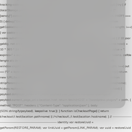
tracking-code var CART_CACHE_KEY = "nextmessage_last_cart"; function debug() { try { if
(localStorage.getItem("nextmessage_debug") === "1") { console.log.apply(console, ["
[xendy]"].concat([].slice.call(arguments))); } } catch (e) {} } if (TOKEN.indexOf("VUL-HIER") ===
0) { debug("Geen datalayer-token ingevuld — snippet doet niets."); return; } function
getCookie(name) { var cookies = document.cookie.split(";"); for (var i = 0; i < cookies.length; i++)
{ var cookie = cookies[i].trim(); if (cookie.indexOf(name + "=") === 0) return
cookie.substring(name.length + 1); } return null; } function setCookie(name, value) { // 10 jaar
geldig, net als de cookie van de WooCommerce-plugin var expires = new Date(Date.now() +
10 * 365 * 24 * 60 * 60 * 1000).toUTCString(); document.cookie = name + "=" + value + ";
expires=" + expires + "; path=/; SameSite=Lax"; } function generateUuid() { // 32 tekens, zelfde
lengte als de cookie van de WooCommerce-plugin var bytes = new Uint8Array(16);
window.crypto.getRandomValues(bytes); var out = ""; for (var i = 0; i < bytes.length; i++) out
+= ("0" + bytes[i].toString(16)).slice(-2); return out; } function getParam(name) { try { return
new URL(location.href).searchParams.get(name); } catch (e) { return null; } } function
stripParam(name) { try { var url = new URL(location.href); url.searchParams.delete(name);
history.replaceState(null, "", url.toString()); } catch (e) {} } function post(path, payload) {
payload.datalayer_token = TOKEN; payload.user_agent = navigator.userAgent;
payload.current_page_url = location.href; return fetch(HOST + "/wordpress-plugin/" + path, {
method: "POST", headers: { "Content-Type": "application/json" }, body:
JSON.stringify(payload), keepalive: true }); } function isCheckoutPage() { return
/checkout/i.test(location.pathname) || /^checkout\./i.test(location.hostname); } // ----------------
------------------------------------------------ identity var restoreUuid =
getParam(RESTORE_PARAM); var linkUuid = getParam(LINK_PARAM); var uuid = restoreUuid