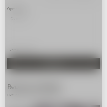
Opmerking
* Verplichte velden
VERSTUUR
Recente artikelen
Het laatste nieuws op ons blog