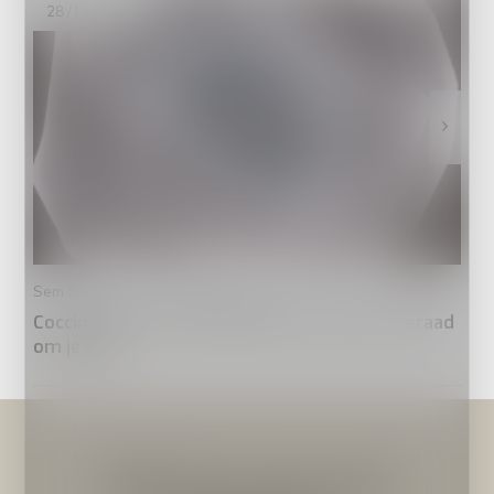
28 / Feb / 2025
Sem Smolenaers - 10 / Dec / 2024
Coccinelle; een stukje italiaanse mode als sieraad
om je arm
Meld je aan voor onze