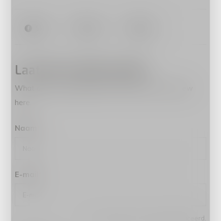
Share
Tweet
Pin it
Laat een reactie achter
What are your experiences? Read or write a review
here.
Naam
*
E-mail
*
*Uw e-mailadres wordt niet gepubliceerd.