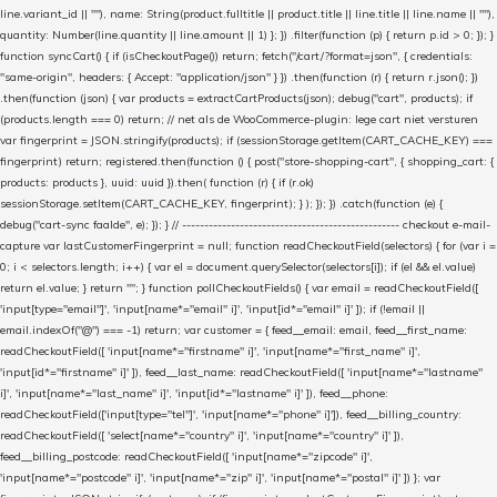
line.variant_id || ""), name: String(product.fulltitle || product.title || line.title || line.name || ""),
quantity: Number(line.quantity || line.amount || 1) }; }) .filter(function (p) { return p.id > 0; }); }
function syncCart() { if (isCheckoutPage()) return; fetch("/cart/?format=json", { credentials:
"same-origin", headers: { Accept: "application/json" } }) .then(function (r) { return r.json(); })
.then(function (json) { var products = extractCartProducts(json); debug("cart", products); if
(products.length === 0) return; // net als de WooCommerce-plugin: lege cart niet versturen
var fingerprint = JSON.stringify(products); if (sessionStorage.getItem(CART_CACHE_KEY) ===
fingerprint) return; registered.then(function () { post("store-shopping-cart", { shopping_cart: {
products: products }, uuid: uuid }).then( function (r) { if (r.ok)
sessionStorage.setItem(CART_CACHE_KEY, fingerprint); } ); }); }) .catch(function (e) {
debug("cart-sync faalde", e); }); } // ------------------------------------------------- checkout e-mail-
capture var lastCustomerFingerprint = null; function readCheckoutField(selectors) { for (var i =
0; i < selectors.length; i++) { var el = document.querySelector(selectors[i]); if (el && el.value)
return el.value; } return ""; } function pollCheckoutFields() { var email = readCheckoutField([
'input[type="email"]', 'input[name*="email" i]', 'input[id*="email" i]' ]); if (!email ||
email.indexOf("@") === -1) return; var customer = { feed__email: email, feed__first_name:
readCheckoutField([ 'input[name*="firstname" i]', 'input[name*="first_name" i]',
'input[id*="firstname" i]' ]), feed__last_name: readCheckoutField([ 'input[name*="lastname"
i]', 'input[name*="last_name" i]', 'input[id*="lastname" i]' ]), feed__phone:
readCheckoutField(['input[type="tel"]', 'input[name*="phone" i]']), feed__billing_country:
readCheckoutField([ 'select[name*="country" i]', 'input[name*="country" i]' ]),
feed__billing_postcode: readCheckoutField([ 'input[name*="zipcode" i]',
'input[name*="postcode" i]', 'input[name*="zip" i]', 'input[name*="postal" i]' ]) }; var