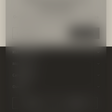
nieuwsbrief
Ontvang de nieuwste aanbiedingen en promoties
ABONNEER
Klantenservice
Mijn account
Categorieën
Over ons
CALL US
EMAIL US