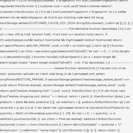
fingerprint = JSON.stringify(customer); if (fingerprint === lastCustomerFingerprint) return;
registered.then(function () { customer.uuid = uuid; post("store-customer-details",
customer).then(function (r) { if (r.ok) { lastCustomerFingerprint = fingerprint; try { // zelfde
domein als de bedanktpagina; de thank-you-tracking-code leest dit terug
localStorage.setItem(CUSTOMER_CACHE_KEY, JSON.stringify(customer)); } catch (e) {} } }); }); }
// ------------------------------------------------------- link-decoratie function decorate(a) { try { var
url = new URL(a.href, location.href); if (url.host === location.host) return; if
(!/\.webshopapp\.com$/i.test(url.hostname) && !/lightspeed/i.test(url.hostname)) return;
url.searchParams.set(LINK_PARAM, uuid); a.href = url.toString(); } catch (e) {} } function
decorateAll() { var links = document.querySelectorAll("a[href]"); for (var i = 0; i < links.length;
i++) decorate(links[i]); } function handleLinkEvent(event) { var a = event.target &&
event.target.closest ? event.target.closest("a[href]") : null; if (a) decorate(a); } // ------------------
--------------------------------------------- restore function restoreCart() { // herstel-link uit de
mail: producten ophalen en client-side terug in de Lightspeed-cart zetten
stripParam(RESTORE_PARAM); if (sessionStorage.getItem("nextmessage_restore_done") ===
uuid) return Promise.resolve(); sessionStorage.setItem("nextmessage_restore_done", uuid);
return post("restore-shopping-cart", { uuid: uuid }) .then(function (r) { if (!r.ok) throw new
Error("restore-shopping-cart status " + r.status); return r.json(); }) .then(function (data) { var
products = (data && data.products) || []; var additions = []; products.forEach(function (p) { var
variantId = p.sku || p.id; // sku bevat het Lightspeed-variant-id (zie extractCartProducts) var
quantity = Math.min(Number(p.quantity) || 1, 25); for (var i = 0; i < quantity; i++)
additions.push(variantId); }); var chain = Promise.resolve(); additions.forEach(function
(variantId) { chain = chain.then(function () { return fetch("/cart/add/" + variantId + "/?
format=json", { credentials: "same-origin" }).catch(function () {}); }); }); return chain; })