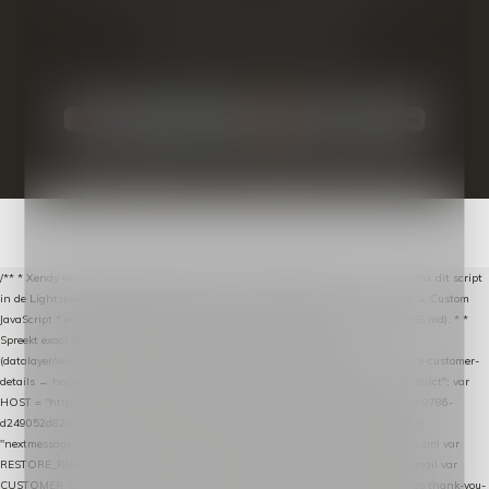
© Copyright
2026
- Theme By
DMWS
-
RSS-feed
/** * Xendy verlaten-winkelwagen-snippet voor Lightspeed eCom C-Series. * * Plak dit script
in de Lightspeed-backoffice onder * Settings → Website Settings → Web Extras → Custom
JavaScript * en vul hieronder de datalayer-token van de company in (zie README.md). * *
Spreekt exact hetzelfde contract als de Xendy WooCommerce-plugin *
(datalayer/woocommerce/plugin): store-uuid-in-db → store-shopping-cart / * store-customer-
details → handle-order-processed → restore-shopping-cart. */ (function () { "use strict"; var
HOST = "https://datalayer.nextmessage.nl"; var TOKEN = "711ef605-b474-4b7a-9786-
d249052d82c0"; var COOKIE_NAME = "nextmessage_cookie"; var LINK_PARAM =
"nextmessage_uuid"; // cross-domain doorgifte shop → checkout (*.webshopapp.com) var
RESTORE_PARAM = "nextmessage_shopping_cart"; // herstel-link uit de Xendy-mail var
CUSTOMER_CACHE_KEY = "nextmessage_checkout_customer"; // gelezen door de thank-you-