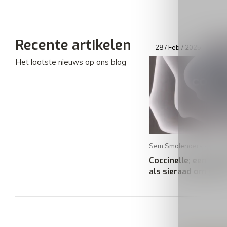
Recente artikelen
28 / Feb / 2025
Het laatste nieuws op ons blog
Sem Smolenaers - 02 / A
Coccinelle; een stu
als sieraad om je a