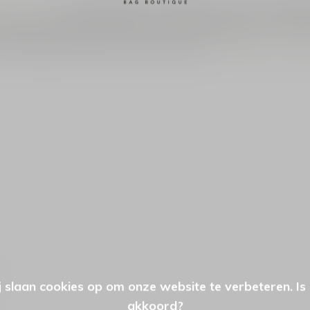
n rugzakken
en crossbodytassen de ideale keuze. Deze veelzijdige s
n rugzak met verstelbare bandjes voor ultiem draagcomfort, of 
tas? Kijk dan eens bij een van deze merken:
Bear Design
,
The Che
 slaan cookies op om onze website te verbeteren. Is
akkoord?