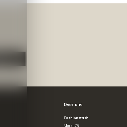
NEER
Over ons
Fashionstash
Markt 75