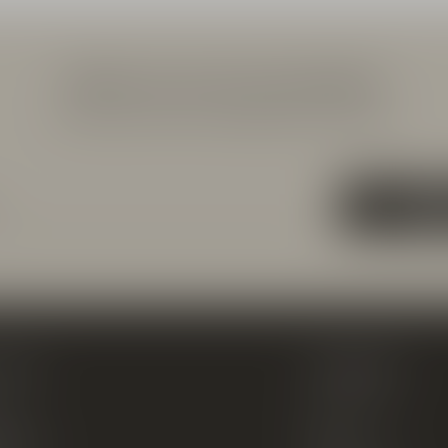
Meld je aan voor onze nieuwsbrief
Ontvang de nieuwste aanbiedingen en promoties
ABON
count
Categorieën
ren
New Arrivals
tellingen
Tassen