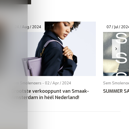
24 / Aug / 2024
07 / Jul / 202
Sem Smolenaers - 02 / Apr / 2024
Sem Smolenaer
a
Grootste verkooppunt van Smaak-
SUMMER SA
Amsterdam in héél Nederland!