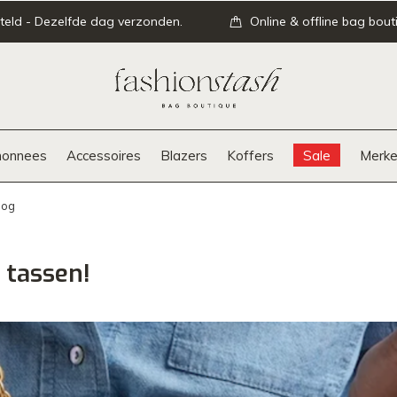
teld - Dezelfde dag verzonden.
Online & offline bag bout
onnees
Accessoires
Blazers
Koffers
Sale
Merke
log
 tassen!