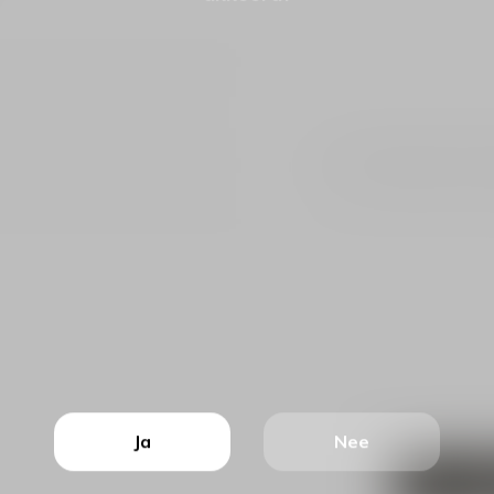
*Uw e-mailadres wordt n
Ja
Nee
VER