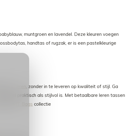
ze, babyblauw, muntgroen en lavendel. Deze kleuren voegen
crossbodytas, handtas of rugzak, er is een pastelkleurige
mes als
heren
, zonder in te leveren op kwaliteit of stijl. Ga
e zowel praktisch als stijlvol is. Met betaalbare leren tassen
e eigen
IT Bags
collectie