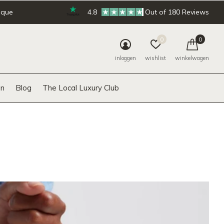
ique
4.8
Out of 180 Reviews
0
0
inloggen
wishlist
winkelwagen
n
Blog
The Local Luxury Club