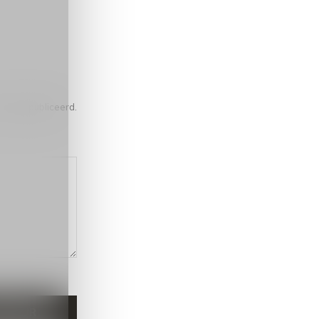
iet gepubliceerd.
STUUR