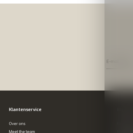
Klantenservice
Mijn ac
Over ons
Registre
Meet the team
Mijn bes