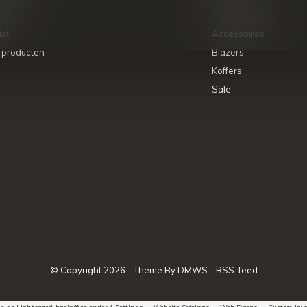
ets
Portemonnees
ist
Accessoires
k producten
Blazers
Koffers
Sale
© Copyright
2026
- Theme By
DMWS
-
RSS-feed