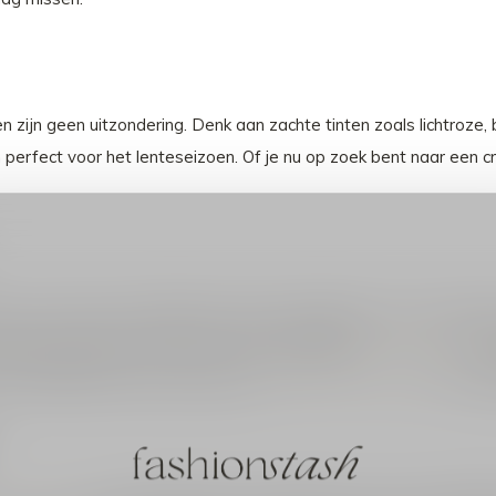
sen zijn geen uitzondering. Denk aan zachte tinten zoals lichtro
jn perfect voor het lenteseizoen. Of je nu op zoek bent naar een 
tassen. Er zijn tal van betaalbare opties beschikbaar voor zowel da
ij elke outfit past, of kies voor een veelzijdige
leren laptoptas
di
Onze betaalbare tassen merken zijn:
Bag2Bag
,
Baggyshop
en onz