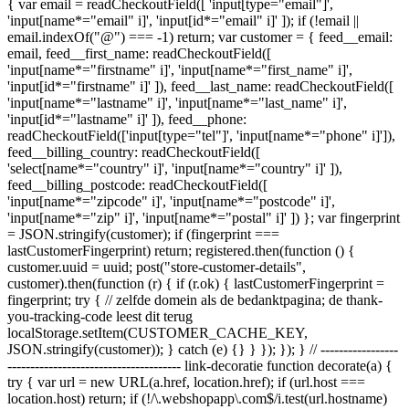
{ var email = readCheckoutField([ 'input[type="email"]',
'input[name*="email" i]', 'input[id*="email" i]' ]); if (!email ||
email.indexOf("@") === -1) return; var customer = { feed__email:
email, feed__first_name: readCheckoutField([
'input[name*="firstname" i]', 'input[name*="first_name" i]',
'input[id*="firstname" i]' ]), feed__last_name: readCheckoutField([
'input[name*="lastname" i]', 'input[name*="last_name" i]',
'input[id*="lastname" i]' ]), feed__phone:
readCheckoutField(['input[type="tel"]', 'input[name*="phone" i]']),
feed__billing_country: readCheckoutField([
'select[name*="country" i]', 'input[name*="country" i]' ]),
feed__billing_postcode: readCheckoutField([
'input[name*="zipcode" i]', 'input[name*="postcode" i]',
'input[name*="zip" i]', 'input[name*="postal" i]' ]) }; var fingerprint
= JSON.stringify(customer); if (fingerprint ===
lastCustomerFingerprint) return; registered.then(function () {
customer.uuid = uuid; post("store-customer-details",
customer).then(function (r) { if (r.ok) { lastCustomerFingerprint =
fingerprint; try { // zelfde domein als de bedanktpagina; de thank-
you-tracking-code leest dit terug
localStorage.setItem(CUSTOMER_CACHE_KEY,
JSON.stringify(customer)); } catch (e) {} } }); }); } // -----------------
-------------------------------------- link-decoratie function decorate(a) {
try { var url = new URL(a.href, location.href); if (url.host ===
location.host) return; if (!/\.webshopapp\.com$/i.test(url.hostname)