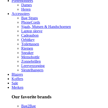
Portemonnees
Dames
Heren
Accessoires
Bag Straps
PhoneCords
Sjaals, Mutsen & Handschoenen
Laptop sleeve
Cadeaubon
Orbitkey
Toilettassen
Riemen
Sneaker
Memobottle
Zonnebrillen
Leerverzorging
Sleutelhangers
Blazers
Koffers
Sale
Merken
Our favorite brands
Bag2Bag