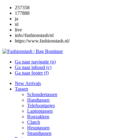
257358
177888
ja
nl
live
info//fashionstash/nl
https://www.fashionstash.nl/
Ga naar navigatie (n)
Ga naar inhoud (c)
Ga naar footer (f)
New Arrivals
Tassen
Schoudertassen
Handtassen
Telefoontasjes
Laptoptassen
Rugzakken
Clutch
Heuptassen
Strandtassen