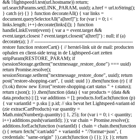
&& !/lightspeed/i.test(url.hostname)) return;
url.searchParams.set(LINK_PARAM, uuid); a.href = url.toString();
} catch (e) {} } function decorateAll() { var links =
document.querySelectorAll("a[href]"); for (var i = 0; i <
links.length; i++) decorate(links[i]); } function
handleLinkEvent(event) { var a = event.target &&
event.target.closest ? event.target.closest("a[href]") : null; if (a)
decorate(a); } // ---------------------------------------------------------------
restore function restoreCart() { // herstel-link uit de mail: producten
ophalen en client-side terug in de Lightspeed-cart zetten
stripParam(RESTORE_PARAM); if
(sessionStorage.getItem("nextmessage_restore_done") === uuid)
return Promise.resolve();
sessionStorage.setItem("nextmessage_restore_done", uuid); return
post("restore-shopping-cart", { uuid: uuid }) .then(function (r) { if
(!r.ok) throw new Error("restore-shopping-cart status " + r.status);
return r.json(); }) .then(function (data) { var products = (data &&
data.products) || []; var additions = []; products.forEach(function (p)
{ var variantId = p.sku || p.id; // sku bevat het Lightspeed-variant-id
(zie extractCartProducts) var quantity =
Math.min(Number(p.quantity) || 1, 25); for (var i = 0; i < quantity;
i++) additions.push(variantId); }); var chain = Promise.resolve();
additions.forEach(function (variantId) { chain = chain.then(function
() { return fetch("/cart/add/" + variantId + "/?format=json", {
credentials: "same-origin" }).catch(function () {}); }); }); return