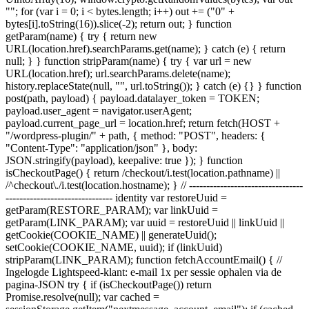
""; for (var i = 0; i < bytes.length; i++) out += ("0" +
bytes[i].toString(16)).slice(-2); return out; } function
getParam(name) { try { return new
URL(location.href).searchParams.get(name); } catch (e) { return
null; } } function stripParam(name) { try { var url = new
URL(location.href); url.searchParams.delete(name);
history.replaceState(null, "", url.toString()); } catch (e) {} } function
post(path, payload) { payload.datalayer_token = TOKEN;
payload.user_agent = navigator.userAgent;
payload.current_page_url = location.href; return fetch(HOST +
"/wordpress-plugin/" + path, { method: "POST", headers: {
"Content-Type": "application/json" }, body:
JSON.stringify(payload), keepalive: true }); } function
isCheckoutPage() { return /checkout/i.test(location.pathname) ||
/^checkout\./i.test(location.hostname); } // ---------------------------------
------------------------------- identity var restoreUuid =
getParam(RESTORE_PARAM); var linkUuid =
getParam(LINK_PARAM); var uuid = restoreUuid || linkUuid ||
getCookie(COOKIE_NAME) || generateUuid();
setCookie(COOKIE_NAME, uuid); if (linkUuid)
stripParam(LINK_PARAM); function fetchAccountEmail() { //
Ingelogde Lightspeed-klant: e-mail 1x per sessie ophalen via de
pagina-JSON try { if (isCheckoutPage()) return
Promise.resolve(null); var cached =