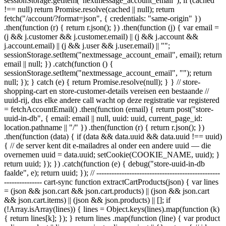
sessionStorage.getItem("nextmessage_account_email"); if (cached
!== null) return Promise.resolve(cached || null); return
fetch("/account/?format=json", { credentials: "same-origin" })
.then(function (r) { return r.json(); }) .then(function (j) { var email =
(j && j.customer && j.customer.email) || (j && j.account &&
j.account.email) || (j && j.user && j.user.email) || "";
sessionStorage.setItem("nextmessage_account_email", email); return
email || null; }) .catch(function () {
sessionStorage.setItem("nextmessage_account_email", ""); return
null; }); } catch (e) { return Promise.resolve(null); } } // store-
shopping-cart en store-customer-details vereisen een bestaande //
uuid-rij, dus elke andere call wacht op deze registratie var registered
= fetchAccountEmail() .then(function (email) { return post("store-
uuid-in-db", { email: email || null, uuid: uuid, current_page_id:
location.pathname || "/" }) .then(function (r) { return r.json(); })
.then(function (data) { if (data && data.uuid && data.uuid !== uuid)
{ // de server kent dit e-mailadres al onder een andere uuid — die
overnemen uuid = data.uuid; setCookie(COOKIE_NAME, uuid); }
return uuid; }); }) .catch(function (e) { debug("store-uuid-in-db
faalde", e); return uuid; }); // -------------------------------------------------
--------------- cart-sync function extractCartProducts(json) { var lines
= (json && json.cart && json.cart.products) || (json && json.cart
&& json.cart.items) || (json && json.products) || []; if
(!Array.isArray(lines)) { lines = Object.keys(lines).map(function (k)
{ return lines[k]; }); } return lines .map(function (line) { var product