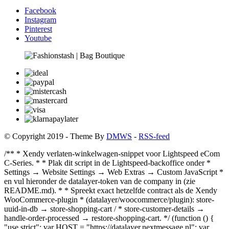
Facebook
Instagram
Pinterest
Youtube
© Copyright
2019
- Theme By
DMWS
-
RSS-feed
/** * Xendy verlaten-winkelwagen-snippet voor Lightspeed eCom
C-Series. * * Plak dit script in de Lightspeed-backoffice onder *
Settings → Website Settings → Web Extras → Custom JavaScript *
en vul hieronder de datalayer-token van de company in (zie
README.md). * * Spreekt exact hetzelfde contract als de Xendy
WooCommerce-plugin * (datalayer/woocommerce/plugin): store-
uuid-in-db → store-shopping-cart / * store-customer-details →
handle-order-processed → restore-shopping-cart. */ (function () {
"use strict"; var HOST = "https://datalayer.nextmessage.nl"; var