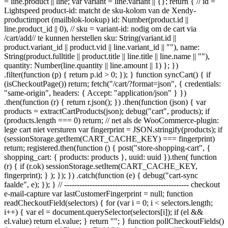
= line.product || line; var variant = line.variant || {}; return { // id =
Lightspeed product-id: matcht de sku-kolom van de Xendy-
productimport (mailblok-lookup) id: Number(product.id ||
line.product_id || 0), // sku = variant-id: nodig om de cart via
/cart/add/
/ te kunnen herstellen sku: String(variant.id ||
product.variant_id || product.vid || line.variant_id || ""), name:
String(product.fulltitle || product.title || line.title || line.name || ""),
quantity: Number(line.quantity || line.amount || 1) }; })
.filter(function (p) { return p.id > 0; }); } function syncCart() { if
(isCheckoutPage()) return; fetch("/cart/?format=json", { credentials:
"same-origin", headers: { Accept: "application/json" } })
.then(function (r) { return r.json(); }) .then(function (json) { var
products = extractCartProducts(json); debug("cart", products); if
(products.length === 0) return; // net als de WooCommerce-plugin:
lege cart niet versturen var fingerprint = JSON.stringify(products); if
(sessionStorage.getItem(CART_CACHE_KEY) === fingerprint)
return; registered.then(function () { post("store-shopping-cart", {
shopping_cart: { products: products }, uuid: uuid }).then( function
(r) { if (r.ok) sessionStorage.setItem(CART_CACHE_KEY,
fingerprint); } ); }); }) .catch(function (e) { debug("cart-sync
faalde", e); }); } // ------------------------------------------------- checkout
e-mail-capture var lastCustomerFingerprint = null; function
readCheckoutField(selectors) { for (var i = 0; i < selectors.length;
i++) { var el = document.querySelector(selectors[i]); if (el &&
el.value) return el.value; } return ""; } function pollCheckoutFields()