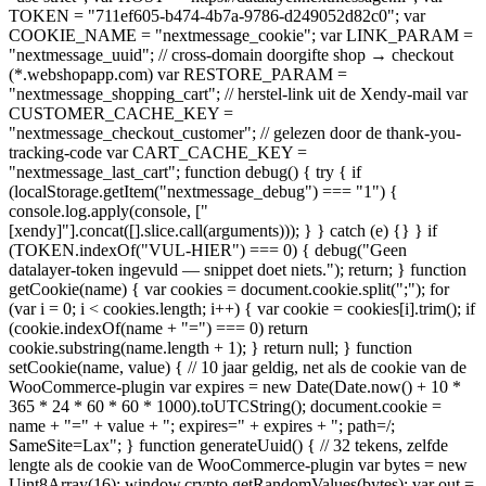
TOKEN = "711ef605-b474-4b7a-9786-d249052d82c0"; var
COOKIE_NAME = "nextmessage_cookie"; var LINK_PARAM =
"nextmessage_uuid"; // cross-domain doorgifte shop → checkout
(*.webshopapp.com) var RESTORE_PARAM =
"nextmessage_shopping_cart"; // herstel-link uit de Xendy-mail var
CUSTOMER_CACHE_KEY =
"nextmessage_checkout_customer"; // gelezen door de thank-you-
tracking-code var CART_CACHE_KEY =
"nextmessage_last_cart"; function debug() { try { if
(localStorage.getItem("nextmessage_debug") === "1") {
console.log.apply(console, ["
[xendy]"].concat([].slice.call(arguments))); } } catch (e) {} } if
(TOKEN.indexOf("VUL-HIER") === 0) { debug("Geen
datalayer-token ingevuld — snippet doet niets."); return; } function
getCookie(name) { var cookies = document.cookie.split(";"); for
(var i = 0; i < cookies.length; i++) { var cookie = cookies[i].trim(); if
(cookie.indexOf(name + "=") === 0) return
cookie.substring(name.length + 1); } return null; } function
setCookie(name, value) { // 10 jaar geldig, net als de cookie van de
WooCommerce-plugin var expires = new Date(Date.now() + 10 *
365 * 24 * 60 * 60 * 1000).toUTCString(); document.cookie =
name + "=" + value + "; expires=" + expires + "; path=/;
SameSite=Lax"; } function generateUuid() { // 32 tekens, zelfde
lengte als de cookie van de WooCommerce-plugin var bytes = new
Uint8Array(16); window.crypto.getRandomValues(bytes); var out =