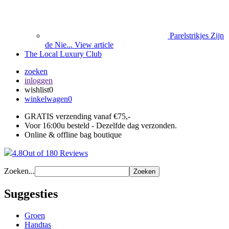
Parelstrikjes Zijn
de Nie...
View article
The Local Luxury Club
zoeken
inloggen
wishlist
0
winkelwagen
0
GRATIS verzending vanaf €75,-
Voor 16:00u besteld - Dezelfde dag verzonden.
Online & offline bag boutique
4.8
Out of 180 Reviews
Zoeken...
Zoeken
Suggesties
Groen
Handtas